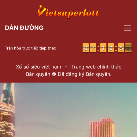
DẪN ĐƯỜNG
9
9
0
0
6
6
7
7
1
1
1
1
9
9
0
0
4
4
5
5
4
3
3
Trận hòa trực tiếp tiếp theo
Xổ số siêu việt nam
-
Trang web chính thức
Bản quyền © Đã đăng ký Bản quyền.